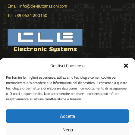
Email: info@cle-automazioni.com
Tel: +39 0421 200150
VIA PORDENONE 102
Gestisci Consenso
30020 – PRAMAGGIORE (VE)
ITALY
Per fornire le migliori esperienze, utilizziamo tecnologie come i cookie per
memorizzare e/o accedere alle informazioni del dispositivo. Il consenso a queste
tecnologie ci permetterà di elaborare dati come il comportamento di navigazione
o ID unici su questo sito. Non acconsentire o ritirare il consenso può influire
negativamente su alcune caratteristiche e funzioni.
Accetta
Cookie Policy
Nega
CLE di Collovini Livio – Via Pordenone 102, 30020 Pramaggiore VE,