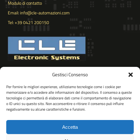
Modulo di contatto
Email: info@cle-automazioni.com
Tel: +39 0421 200150
VIA PORDENONE 102
Gestisci Consenso
30020 – PRAMAGGIORE (VE)
ITALY
Per fornire le migliori esperienze, utilizziamo tecnologie come i cookie per
memorizzare e/o accedere alle informazioni del dispositivo. Il consenso a queste
tecnologie ci permetterà di elaborare dati come il comportamento di navigazione
o ID unici su questo sito. Non acconsentire o ritirare il consenso può influire
negativamente su alcune caratteristiche e funzioni.
Accetta
Cookie Policy