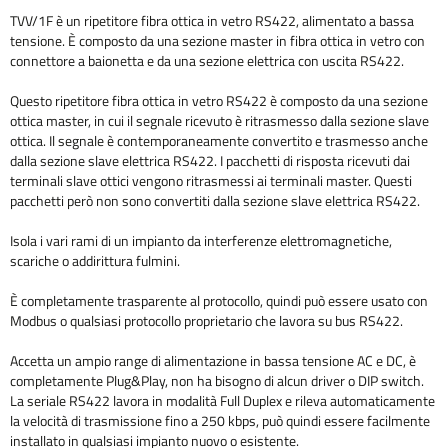
TVV/1F è un ripetitore fibra ottica in vetro RS422, alimentato a bassa
tensione. È composto da una sezione master in fibra ottica in vetro con
connettore a baionetta e da una sezione elettrica con uscita RS422.
Questo ripetitore fibra ottica in vetro RS422 è composto da una sezione
ottica master, in cui il segnale ricevuto è ritrasmesso dalla sezione slave
ottica. Il segnale è contemporaneamente convertito e trasmesso anche
dalla sezione slave elettrica RS422. I pacchetti di risposta ricevuti dai
terminali slave ottici vengono ritrasmessi ai terminali master. Questi
pacchetti però non sono convertiti dalla sezione slave elettrica RS422.
Isola i vari rami di un impianto da interferenze elettromagnetiche,
scariche o addirittura fulmini.
È completamente trasparente al protocollo, quindi può essere usato con
Modbus o qualsiasi protocollo proprietario che lavora su bus RS422.
Accetta un ampio range di alimentazione in bassa tensione AC e DC, è
completamente Plug&Play, non ha bisogno di alcun driver o DIP switch.
La seriale RS422 lavora in modalità Full Duplex e rileva automaticamente
la velocità di trasmissione fino a 250 kbps, può quindi essere facilmente
installato in qualsiasi impianto nuovo o esistente.