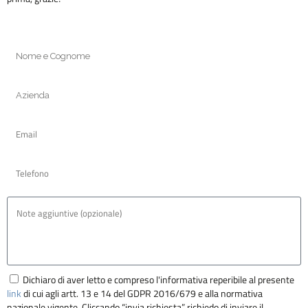
Dichiaro di aver letto e compreso l'informativa reperibile al presente
link
di cui agli artt. 13 e 14 del GDPR 2016/679 e alla normativa
nazionale vigente. Cliccando “invia richiesta” richiedo di inviare il