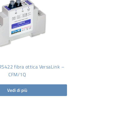
RS422 fibra ottica VersaLink –
CFM/1Q
Vedi di più