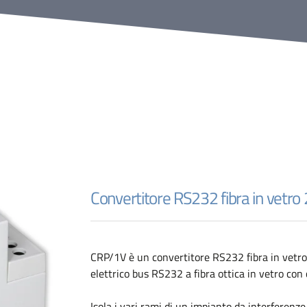
Convertitore RS232 fibra in vetr
CRP/1V è un convertitore RS232 fibra in vetro
elettrico bus RS232 a fibra ottica in vetro co
Isola i vari rami di un impianto da interferenz