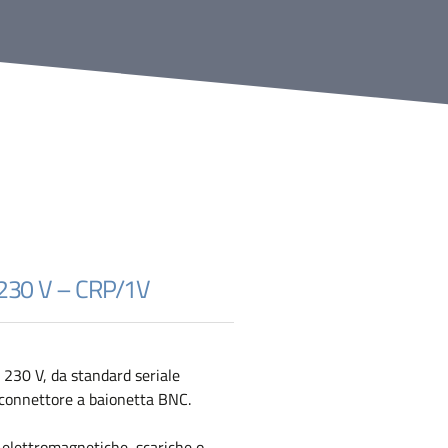
o 230 V – CRP/1V
 230 V, da standard seriale
n connettore a baionetta BNC.
e elettromagnetiche, scariche o